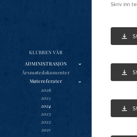
Skriv inn t
S
KLUBBEN VÅR
ADMINISTRASJON
S
Årsmøtedokumenter
Møtereferater
2026
2025
2024
S
2023
2022
2021