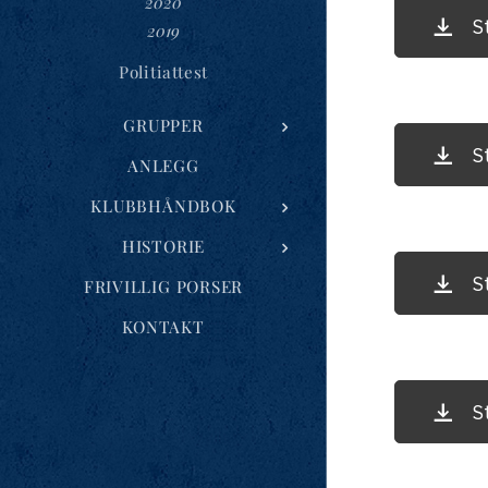
2020
S
2019
Politiattest
GRUPPER
S
ANLEGG
KLUBBHÅNDBOK
HISTORIE
S
FRIVILLIG PORSER
KONTAKT
S