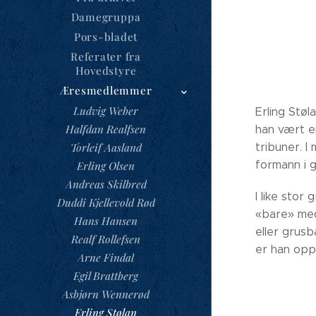
Damegruppa
Pors-bladet
Referater fra
Hovedstyre
Æresmedlemmer
Ludvig Weber
Erling Støl
Halfdan Realfsen
han vært e
tribuner. 
Torleif Aasland
formann i g
Erling Olsen
Andreas Skilbred
I like stor
Duddi Kjellevold Rød
«bare» med
Hans Hansen
eller grusb
Realf Rollefsen
er han oppt
Arne Findal
Egil Brattberg
Asbjørn Wennerød
Erling Stølan