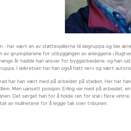
an - har vært en av støttespillerne til skigruppa og ble 
n av grunnpilarene for utbyggingen av anleggene i Rugtved
I mange år hadde han ansvar for byggarbeidene, og han sat
ruppa. I skikretsen har han også hatt verv og vært autori
 grad har han vært med på arbeidet på stadion. Her har han
lem. Men uansett posisjon, Erling var med på arbeidet, e
anen. Det sørget han for å holde ren for snø i flere vintre, s
at av mulihetene for å legge tak over tribunen.